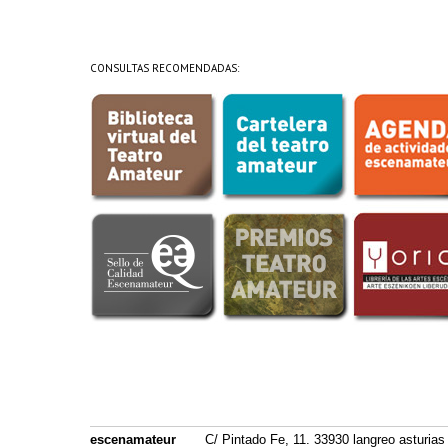
CONSULTAS RECOMENDADAS:
escenamateur
C/ Pintado Fe, 11. 33930 langreo asturias