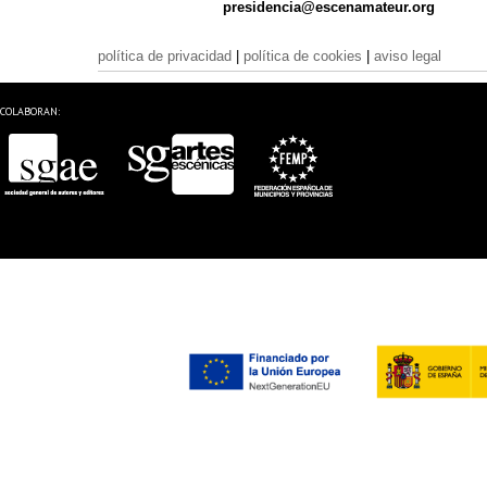
presidencia@escenamateur.org
política de privacidad
|
política de cookies
|
aviso legal
COLABORAN: