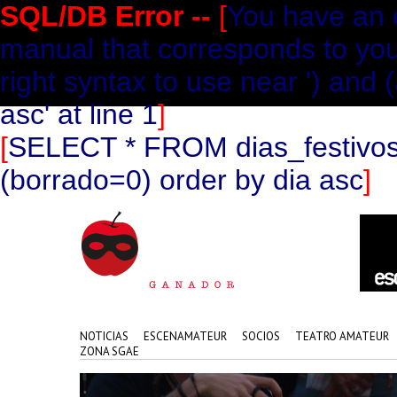
SQL/DB Error --
[
You have an e
manual that corresponds to you
right syntax to use near ') and
asc' at line 1
]
[
SELECT * FROM dias_festivos
(borrado=0) order by dia asc
]
NOTICIAS
ESCENAMATEUR
SOCIOS
TEATRO AMATEUR
ZONA SGAE