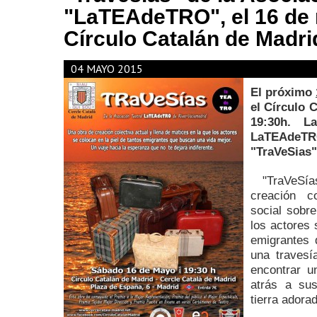
"LaTEAdeTRO", el 16 de 
Círculo Catalán de Madri
04 MAYO 2015
El próximo
el Círculo 
19:30h. La
LaTEAdeTRO
"TraVeSias
"
"TraVeS
creación c
social sobre
los actores 
emigrantes 
una travesí
encontrar u
atrás a su
tierra adora