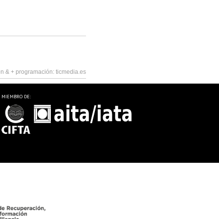
n & +
programación:
ticmedia.es
MIEMBRO DE: