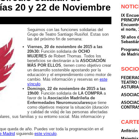
días 20 y 22 de Noviembre
NOTIC
IX Encu
PRINCIP
Encuent
el norte,
Seguimos con las funciones solidarias del
Grupo de Teatro Santiago Rusiñol. Estas son
50 años 
las del próximo fin de semana:
Sebastiá
Viernes, 20 de noviembre de 2015 a las
Programa
20h30:
Función solidaria de
OCHO
de Madrid
MUJERES
de Robert Thomas. Todos los
beneficios se destinarán a la
ASOCIACIÓN
MÁS POR ELLOS
, tienen como objetivo crear
SOCIO
un desarrollo sostenible apostando por la
educación y el emprendimiento como motor de
FEDERAC
cambio. Más información y reservas en
este
TEATRO 
vínculo
.
ASTURIA
Domingo, 22 de noviembre de 2015 a las
19h00
: Función solidaria de
LA COMPRA
a
ASOCIAC
favor de la
Asociación Madrileña de
Enfermedades Neuromusculares
que tiene
ASOCIAC
como objetivos mejorar la situación (duración
CONTRA
y calidad de vida) de las personas afectadas
res, sus familias y su entorno social. Más información y
CART
que queda de año. Puedes ver toda la programación en el
Anfitrión
de Madrid
siguiendo
este vínculo
.
Majestri