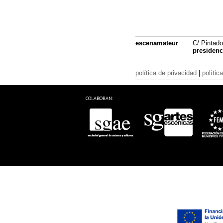
escenamateur
C/ Pintado
presiden
política de privacidad
|
polític
COLABORAN: