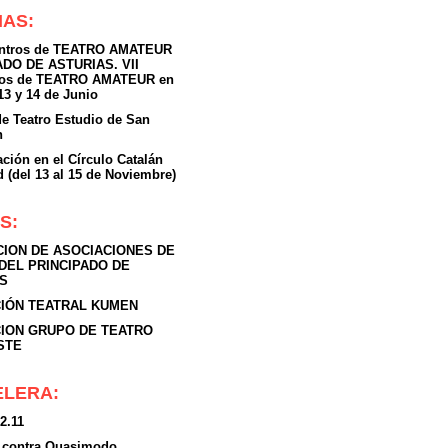
IAS:
entros de TEATRO AMATEUR
ADO DE ASTURIAS. VII
ros de TEATRO AMATEUR en
 13 y 14 de Junio
de Teatro Estudio de San
n
ción en el Círculo Catalán
 (del 13 al 15 de Noviembre)
S:
ION DE ASOCIACIONES DE
DEL PRINCIPADO DE
S
IÓN TEATRAL KUMEN
ION GRUPO DE TEATRO
STE
ELERA:
 2.11
x contra Quasimodo