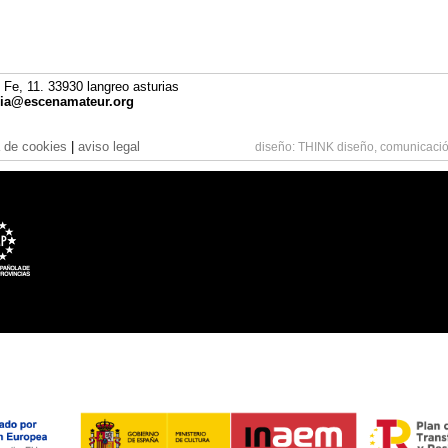
 Fe, 11. 33930 langreo asturias
cia@escenamateur.org
a de cookies
|
aviso legal
diseño:
THINK diseño, comunicació