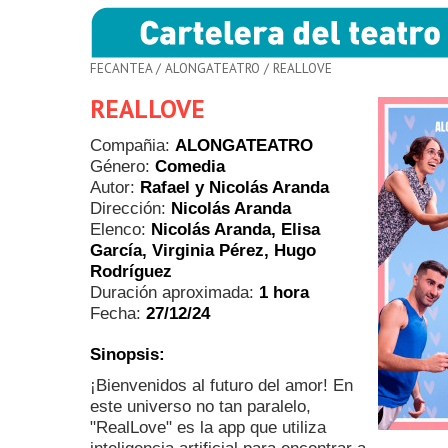
FECANTEA
/
ALONGATEATRO
/ REALLOVE
REALLOVE
Compañia:
ALONGATEATRO
Género:
Comedia
Autor:
Rafael y Nicolás Aranda
Dirección:
Nicolás Aranda
Elenco:
Nicolás Aranda, Elisa
García, Virginia Pérez, Hugo
Rodríguez
Duración aproximada:
1 hora
Fecha:
27/12/24
Sinopsis:
¡Bienvenidos al futuro del amor! En
este universo no tan paralelo,
"RealLove" es la app que utiliza