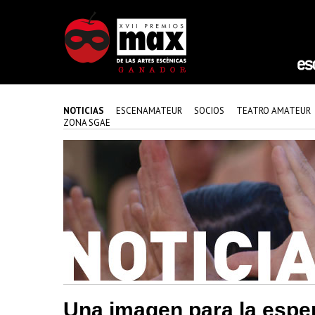
NOTICIAS
ESCENAMATEUR
SOCIOS
TEATRO AMATEUR
ZONA SGAE
Una imagen para la espe