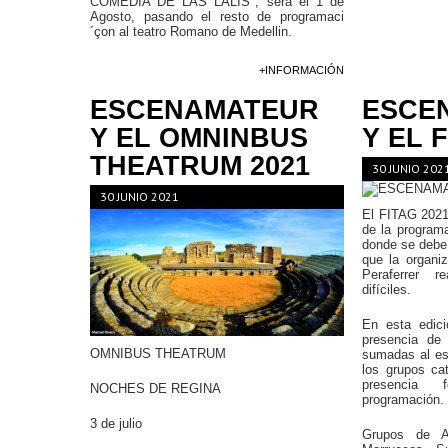
COMEDIA DE LAS LALIS", será el 1 de
Agosto, pasando el resto de programaci
´çon al teatro Romano de Medellin.
+INFORMACIÓN
ESCENAMATEUR
ESCE
Y EL OMNINBUS
Y EL 
THEATRUM 2021
30 JUNIO 202
30 JUNIO 2021
El FITAG 2021
de la program
donde se debe 
que la organi
Peraferrer re
difíciles.
En esta edic
presencia de
OMNIBUS THEATRUM
sumadas al 
los grupos ca
presencia 
NOCHES DE REGINA
programación.
3 de julio
Grupos de Ar