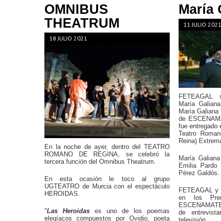
OMNIBUS
María 
THEATRUM
11 JULIO 202
18 JULIO 2021
FETEAGAL se 
María Galian
María Galiana
de ESCENAMA
fue entregado 
Teatro Roman
Reina) Extrem
En la noche de ayer, dentro del TEATRO
ROMANO DE REGINA, se celebró la
María Galiana
tercera función del Omnibus Theatrum.
Emilia Pardo 
Pérez Galdós.
En esta ocasión le toco al grupo
UGTEATRO de Murcia con el espectáculo
FETEAGAL y M
HEROIDAS.
en los Pre
ESCENAMATEU
"
Las Heroidas
es uno de los poemas
de entrevist
elegíacos compuestos por Ovidio, poeta
televisión.