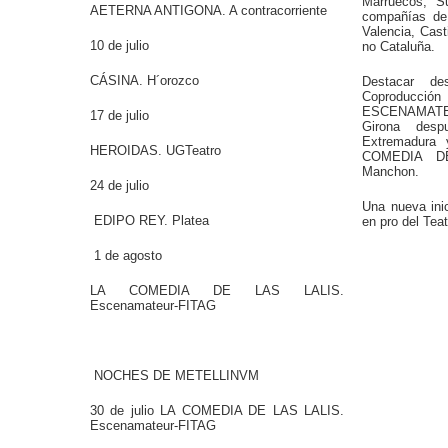
Marruecos, S
AETERNA ANTIGONA. A contracorriente
compañías de 
Valencia, Cast
10 de julio
no Cataluña.
CÁSINA. H´orozco
Destacar d
Coproduc
ESCENAMATE
17 de julio
Girona des
Extremadura 
HEROIDAS. UGTeatro
COMEDIA D
Manchon.
24 de julio
Una nueva in
EDIPO REY. Platea
en pro del Tea
1 de agosto
LA COMEDIA DE LAS LALIS.
Escenamateur-FITAG
NOCHES DE METELLINVM
30 de julio LA COMEDIA DE LAS LALIS.
Escenamateur-FITAG