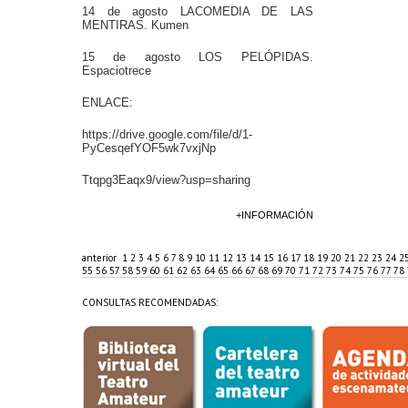
14 de agosto LACOMEDIA DE LAS
MENTIRAS. Kumen
15 de agosto LOS PELÓPIDAS.
Espaciotrece
ENLACE:
https://drive.google.com/file/d/1-
PyCesqefYOF5wk7vxjNp
Ttqpg3Eaqx9/view?usp=sharing
+INFORMACIÓN
anterior
1
2
3
4
5
6
7
8
9
10
11
12
13
14
15
16
17
18
19
20
21
22
23
24
2
55
56
57
58
59
60
61
62
63
64
65
66
67
68
69
70
71
72
73
74
75
76
77
78
CONSULTAS RECOMENDADAS: