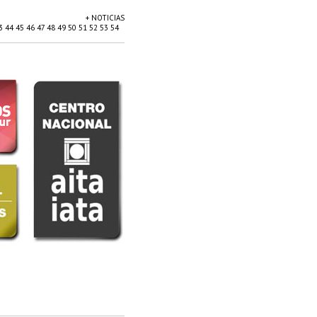
+ NOTICIAS
3
44
45
46
47
48
49
50
51
52
53
54