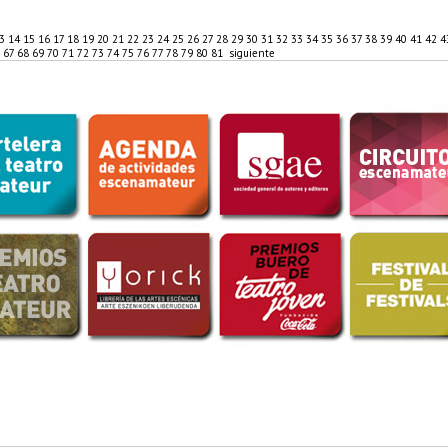
13
14
15
16
17
18
19
20
21
22
23
24
25
26
27
28
29
30
31
32
33
34
35
36
37
38
39
40
41
42
4
6
67
68
69
70
71
72
73
74
75
76
77
78
79
80
81
siguiente