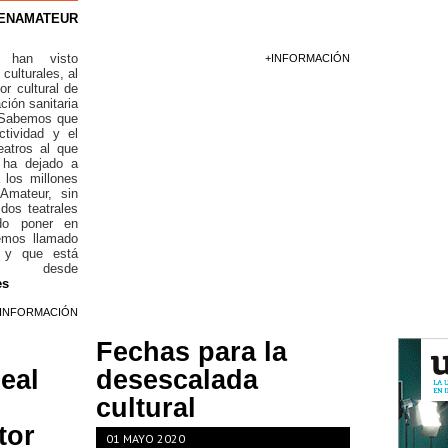
ENAMATEUR
han visto
+INFORMACIÓN
culturales, al
or cultural de
ción sanitaria
 Sabemos que
tividad y el
eatros al que
 ha dejado a
 los millones
Amateur, sin
dos teatrales
ido poner en
emos llamado
y que está
desde
es
+INFORMACIÓN
Fechas para la
eal
desescalada
cultural
tor
01 MAYO 2020