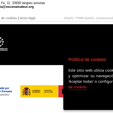
 Fe, 11. 33930 langreo asturias
cia@escenamateur.org
a de cookies
|
aviso legal
diseño:
THINK diseño, comunicació
Política de cookies
Este sitio web utiliza co
y optimizar su navegaci
'Aceptar todas' o configu
de cookies