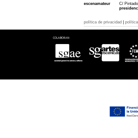
escenamateur
C/ Pintado
presiden
política de privacidad
|
polític
COLABORAN: