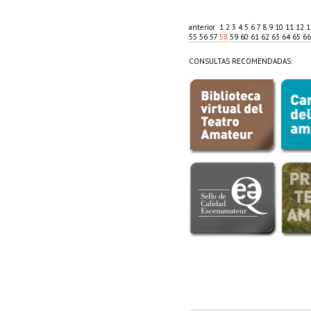
anterior
1
2
3
4
5
6
7
8
9
10
11
12
55
56
57
58
59
60
61
62
63
64
65
6
CONSULTAS RECOMENDADAS: